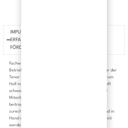
breites mediales Echo
IMPULSTAG 2025 ARBEITEN IM ALTER –
ERFAHRUNG WERTSCHÄTZEN, GESUNDHEIT
FÖRDERN
Fachwissen, Erfahrung und Gesundheit gehören für
Betriebe zu den Erfolgsfaktoren der Zukunft. Das war der
Tenor beim Impulstag im Arbeitsmedizinischen Zentrum
Hall in Tirol (AMZ Hall), denn: Neue Fachkräfte sind oft
schwer zu finden. Langjährige Mitarbeiterinnen und
Mitarbeiter haben viel Erfahrung und können dazu
beitragen, dass Jüngere sich schneller im Betrieb
zurechtfinden. Idealerweise geht dieser Prozess Hand in
Hand mit der Weitergabe von Wissen zur Firma. Damit
werden ältere Arbeitskräfte immer mehr zu einem