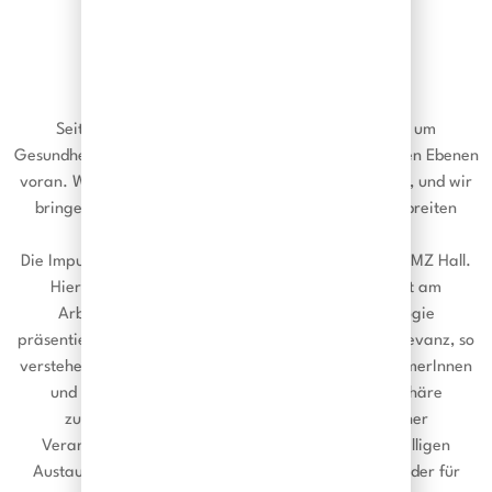
IMPULSTAGE IM AMZ HALL
Seit seiner Gründung kümmert sich das AMZ Hall um
Gesundheitsvorsorge und treibt diese auf verschiedenen Ebenen
voran. Wir verankern die Prävention in den Betrieben, und wir
bringen sie zur Diskussion – in der Politik und in der breiten
Öffentlichkeit, am Podium und in den Medien.
Die Impulstage sind das jährliche Publikumsevent im AMZ Hall.
Hier liefern wir neue Ansatzpunkte für Gesundheit am
Arbeitsplatz. Arbeitsmedizin und Arbeitspsychologie
präsentieren sich als Thema von gesellschaftlicher Relevanz, so
verstehen sich auch diese Veranstaltungen: UnternehmerInnen
und ExpertenInnen treffen in freundlicher Atmosphäre
zusammen. Neben Vorsorge und gesellschaftlicher
Verantwortung geht es natürlich auch um den geselligen
Austausch. Zudem sorgen die Impulstage immer wieder für