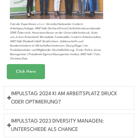
Foto der ExpertInnen v.l.n.r: Veronika Haslwanter | Leiterin
Arbeitspsychologie, AMZ Hall; Gerhard Drexel | Aufsichtsratsvorsitzender
SPAR Österreich, Honorarprofessor an der Universität Innsbruck, Autor
von ‚Irrtum Ruhestand‘; Bernadette Trenkwalder | Leiterin Arbeitsmedizin,
AMZ Hall; Elisabeth Udolf-Strobl | ehem. Sektionschefin und
Bundesministerin im Wirtschaftsministerium; Georg Kloger | stv.
Produktionsleiter und Mitglied der Geschäftsführung, Tiroler Rohre; Imma
Baumgartner | Präsidentin Egmont Baumgartner Institut, AMZ Hall / Foto:
Christina Gaio
Click Here
IMPULSTAG 2024 KI AM ARBEITSPLATZ DRUCK
ODER OPTIMIERUNG?
IMPULSTAG 2023 DIVERSITY MANAGEN:
UNTERSCHIEDE ALS CHANCE